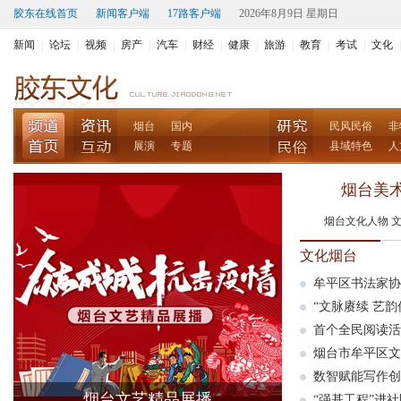
胶东在线首页
新闻客户端
17路客户端
2026年8月9日 星期日
新闻
|
论坛
|
视频
|
房产
|
汽车
|
财经
|
健康
|
旅游
|
教育
|
考试
|
文化
|
烟台
国内
民风民俗
非
展演
专题
县域特色
人
烟台美术
烟台文化人物
文化烟台
牟平区书法家协
“文脉赓续 艺韵
首个全民阅读活
烟台市牟平区文
数智赋能写作创
烟台文艺精品展播
“强基工程”进社