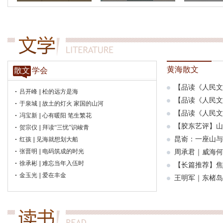
黄海散文
散文
学会
【品读《人民文
吕开峰 || 松的远方是海
【品读《人民文
于泉城 || 故土的灯火 家国的山河
【品读《人民文
冯宝新 || 心有暖阳 笔生繁花
【胶东艺评】山
贺宗仪 || 拜读“三忧”识峻青
昆嵛：一座山与
红孩 || 见海就想划大船
张晋明 || 电码筑成的时光
周承君｜威海何
徐承彬 || 难忘当年入伍时
【长篇推荐】焦
金玉光 || 爱在丰金
王明军｜东楮岛