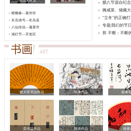
海阳大秧歌
烟台剪纸
腊八节源自纪念
腌咸菜、储藏大
螳螂拳—莱州市
“立冬”的正确
长岛渔号—长岛县
专题|我们的节
八仙传说—蓬莱市
剪·不断：不断
渔灯节—开发区
耿大军书法作品
郭琳作品
权希
栾传益作品
殷涛作品
徐俊