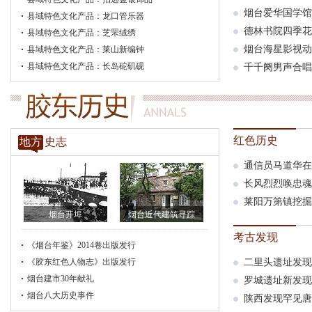
烟台爱华国学馆
县域特色文化产品：龙口管乐器
德林书院四季花
县域特色文化产品：芝罘绒绣
烟台海星影视动
县域特色文化产品：莱山新编钟
县域特色文化产品：长岛砣矶砚
千千阕男声合唱
红色历史
地方
史志
通信员马道华在
长风烈烈唤忠魂
莱阳万第镇挖掘
烟台开埠
烟台近代建筑寻踪
考古发现
《烟台年鉴》2014卷出版发行
《胶东红色人物志》出版发行
二里头遗址发现
烟台建市30年献礼
罗城遗址新发现
烟台八大历史事件
陕西发现罕见唐