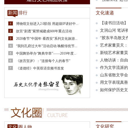
新闻
排行
文化速递
【读书日活动】
博物馆文创进入2.0阶段 用超级IP讲好中...
文润山河 笔诉
故宫“剧透”紫禁城建成600年重点活动
“胶东半岛散文作
2020春节“中国年·看西安”系列文化旅游...
艺术家董昊天：
“我到孔府过大年”活动启动 唤醒传统节...
新锐艺术家董昊
中国舞协举办“舞典华章”——2019年度...
人物访谈：自由插画
《故宫贺岁》：“连接每个人的春节”
作为文学流派的
《道德经》中英双语音频书首发
山东省散文学会
用文字表现真善
如何保护历史文
文化研究
文化
圈人物