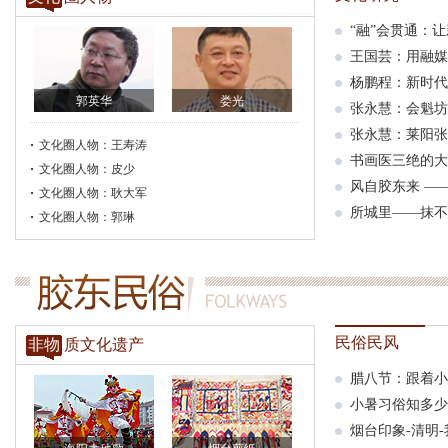
“融”会贯通：
王国芸：用融媒
杨鹏程：新时代
郭英华
娄光
张永慧：会魁坊
张永慧：莱阳张
文化圈人物：王寿涛
书画医三绝的大
文化圈人物：皮少
风自胶东来 —
文化圈人物：耿大军
所城里——抹不
文化圈人物：郭琳
民俗民风
非物
质文化遗产
腊八节：跟着小
小暑习俗知多少
烟台印象-清明