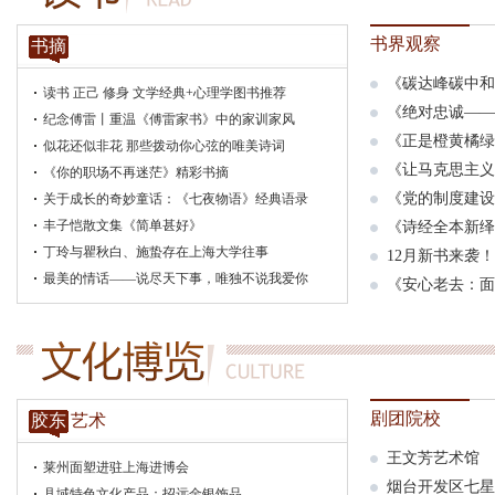
书界观察
书摘
《碳达峰碳中和
读书 正己 修身 文学经典+心理学图书推荐
《绝对忠诚——
纪念傅雷丨重温《傅雷家书》中的家训家风
《正是橙黄橘绿
似花还似非花 那些拨动你心弦的唯美诗词
《让马克思主义
《你的职场不再迷茫》精彩书摘
《党的制度建设
关于成长的奇妙童话：《七夜物语》经典语录
丰子恺散文集《简单甚好》
《诗经全本新绎
丁玲与瞿秋白、施蛰存在上海大学往事
12月新书来袭
最美的情话——说尽天下事，唯独不说我爱你
《安心老去：面
剧团院校
胶东
艺术
王文芳艺术馆
莱州面塑进驻上海进博会
烟台开发区七星
县域特色文化产品：招远金银饰品