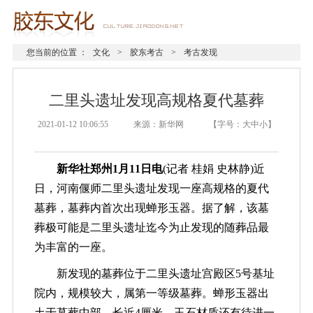
您当前的位置 ：
文化
>
胶东考古
>
考古发现
二里头遗址发现高规格夏代墓葬
2021-01-12 10:06:55 来源：新华网 【字号：
大
中
小
】
新华社郑州1月11日电
(记者 桂娟 史林静)近
日，河南偃师二里头遗址发现一座高规格的夏代
墓葬，墓葬内首次出现蝉形玉器。据了解，该墓
葬极可能是二里头遗址迄今为止发现的随葬品最
为丰富的一座。
新发现的墓葬位于二里头遗址宫殿区5号基址
院内，规模较大，属第一等级墓葬。蝉形玉器出
土于墓葬中部，长近4厘米，玉石材质还有待进一