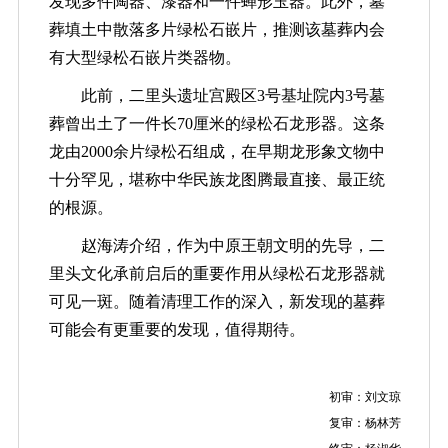
发现多件陶器、漆器和一件蝉形玉器。此外，墓
葬填土中散落多片绿松石嵌片，推测该墓葬内会
有大型绿松石嵌片类器物。
此前，二里头遗址宫殿区3号基址院内3号墓
葬曾出土了一件长70厘米的绿松石龙形器。这条
龙由2000余片绿松石组成，在早期龙形象文物中
十分罕见，堪称中华民族龙图腾最直接、最正统
的根源。
赵海涛介绍，作为中原王朝文明的先导，二
里头文化承前启后的重要作用从绿松石龙形器就
可见一斑。随着清理工作的深入，新发现的墓葬
可能会有更重要的发现，值得期待。
初审：刘文琼
复审：杨林芳