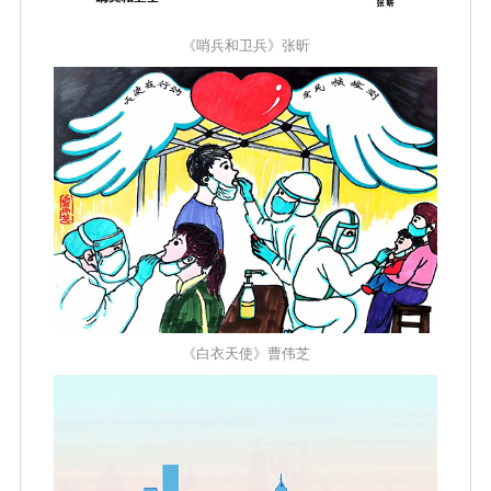
《哨兵和卫兵》张昕
《白衣天使》曹伟芝