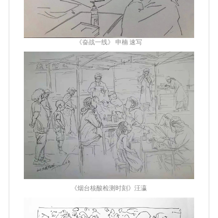
《奋战一线》 申楠 速写
《烟台核酸检测时刻》汪瀛