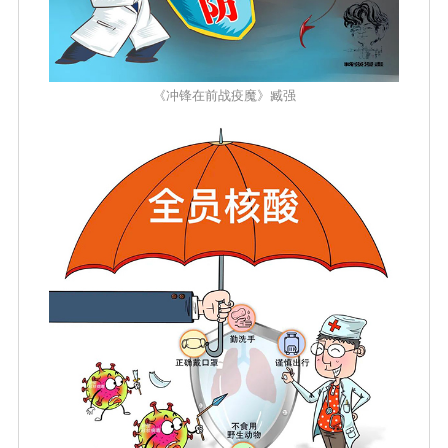
《冲锋在前战疫魔》臧强