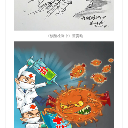
《核酸检测中》董贵晗