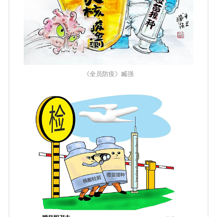
《全员防疫》臧强