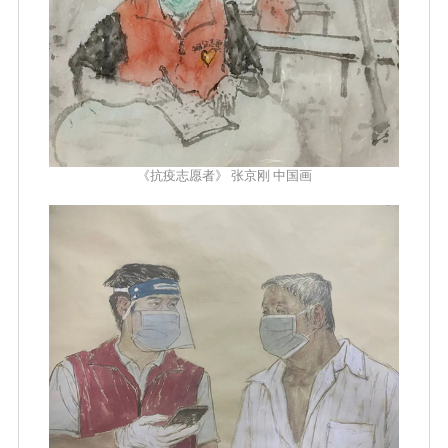
《抗疫志愿者》 张京刚 中国画