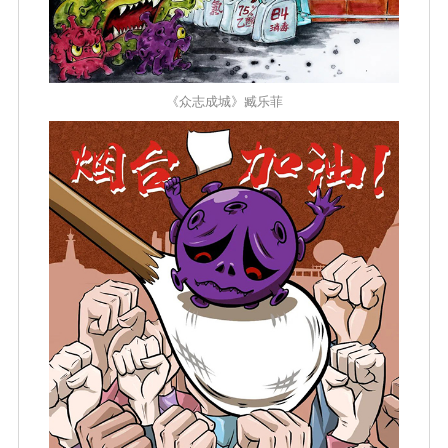
《众志成城》臧乐菲