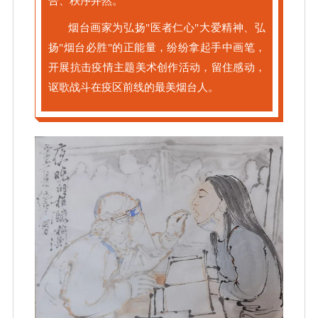
合、秩序井然。
烟台画家为弘
扬"医者仁心"大爱精神、弘
扬"烟台必胜"的正能量，纷纷拿起手中画笔，
开展抗击疫情主题美术创作活动，留住感动，
讴歌战斗在疫区前线的最美烟台人。