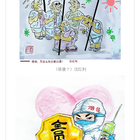
《谁傻？》沈红利