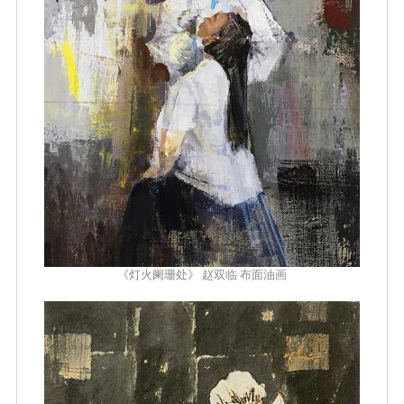
《灯火阑珊处》 赵双临 布面油画