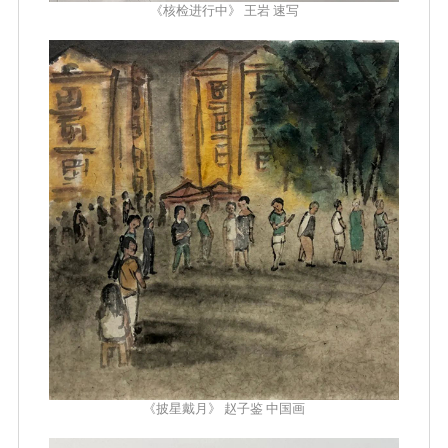
《核检进行中》 王岩 速写
《披星戴月》 赵子鉴 中国画