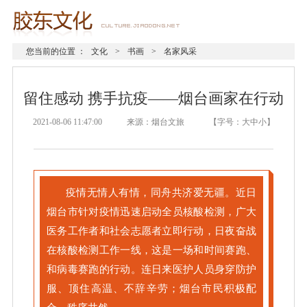
您当前的位置 ：
文化
>
书画
>
名家风采
留住感动 携手抗疫——烟台画家在行动
2021-08-06 11:47:00 来源：烟台文旅 【字号：
大
中
小
】
疫情无情人有情，同舟共济爱无疆。
近日
烟台市针对疫情迅速启动全员核酸检测，广大
医务工作者和社会志愿者立即行动，日夜奋战
在核酸检测工作一线，这是一场和时间赛跑、
和病毒赛跑的行动。
连日来医护人员身穿防护
服、顶住高温、不辞辛劳；
烟台市民积极配