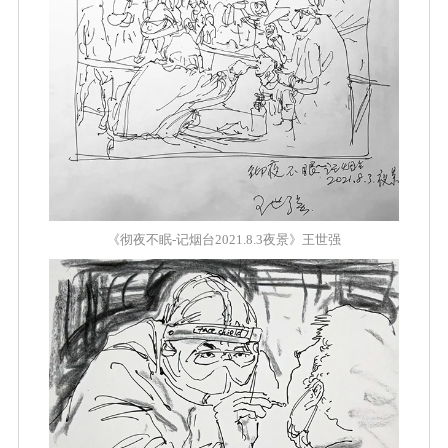
《彻夜不眠-记烟台2021.8.3夜景》王世强