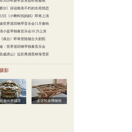
市2020年新年音乐会即将奏响
赛尔》诉说唯美不朽的生死绝恋
月22日《小蝌蚪找妈妈》即将上演
迪世界巡回钢琴音乐会11月奏响
清小提琴独奏音乐会10.29上演
《戏台》即将登陆烟台大剧院
迪：世界巡回钢琴独奏音乐会
取威虎山》近距离感受林海雪原
摄影
台老街所城里
走进民俗博物馆