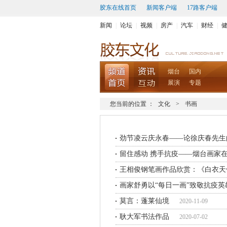
胶东在线首页
新闻客户端
17路客户端
新闻
|
论坛
|
视频
|
房产
|
汽车
|
财经
|
烟台
国内
展演
专题
您当前的位置 ：
文化
>
书画
劲节凌云庆永春——论徐庆春先生
留住感动 携手抗疫——烟台画家
王相俊钢笔画作品欣赏：《白衣天
画家舒勇以“每日一画”致敬抗疫英
莫言：蓬莱仙境
2020-11-09
耿大军书法作品
2020-07-02