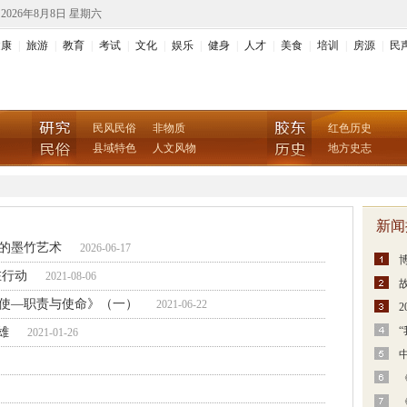
2026年8月8日 星期六
健康
|
旅游
|
教育
|
考试
|
文化
|
娱乐
|
健身
|
人才
|
美食
|
培训
|
房源
|
民
民风民俗
非物质
红色历史
县域特色
人文风物
地方史志
新闻
的墨竹艺术
2026-06-17
在行动
2021-08-06
使—职责与使命》（一）
2021-06-22
2
雄
2021-01-26