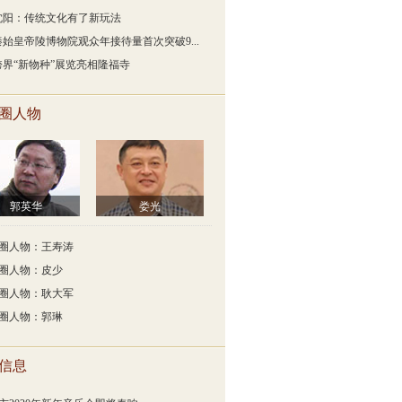
沈阳：传统文化有了新玩法
秦始皇帝陵博物院观众年接待量首次突破9...
跨界“新物种”展览亮相隆福寺
圈人物
郭英华
娄光
圈人物：王寿涛
圈人物：皮少
圈人物：耿大军
圈人物：郭琳
信息