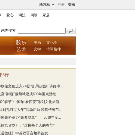
地方站
注册
登录
声
|
爱心
|
问法
|
问诊
|
家居
站内搜索
书画
文化圈
文学
诗词格律
排行
博物馆文创进入2.0阶段 用超级IP讲好中...
故宫“剧透”紫禁城建成600年重点活动
020春节“中国年·看西安”系列文化旅游...
“我到孔府过大年”活动启动 唤醒传统节...
中国舞协举办“舞典华章”——2019年度...
《故宫贺岁》：“连接每个人的春节”
《道德经》中英双语音频书首发