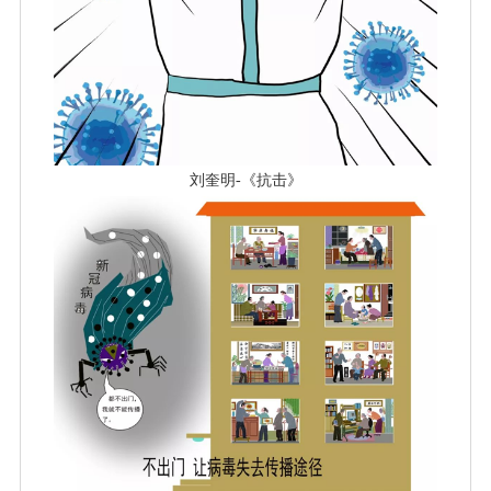
刘奎明-《抗击》