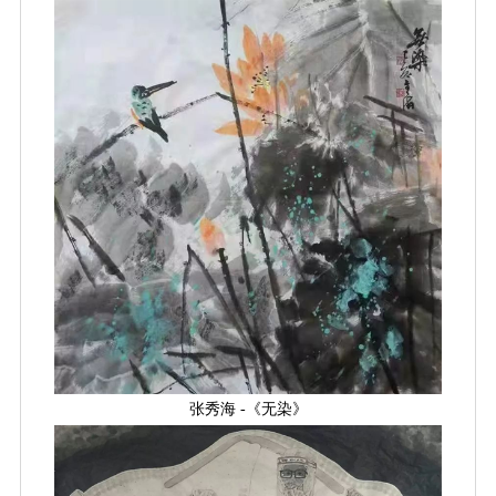
张秀海 -《无染》