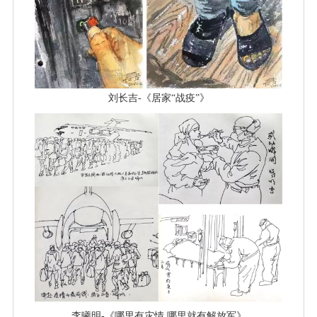
刘长吉-《居家“战疫”》
李曦明-《哪里有灾情 哪里就有解放军》