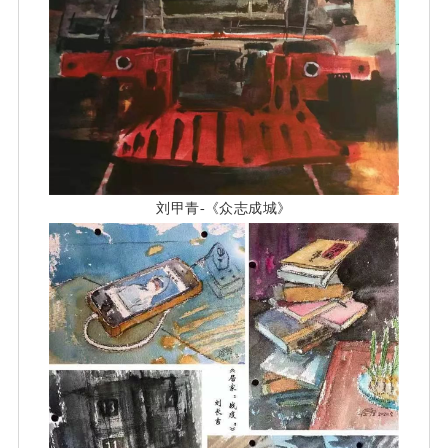
刘甲青-《众志成城》