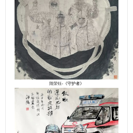
隋荣钰
-《守护者》