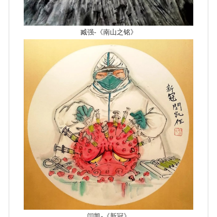
臧强-
《南山之铭》
闫凯
-《新冠》