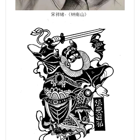
宋祥绪-《钟南山》