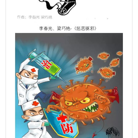
李春光、梁巧艳-《惩恶驱邪》