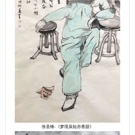
张圣锋-《梦境虽短亦香甜》