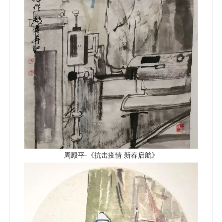
周殿平-《抗击疫情 新春启航》