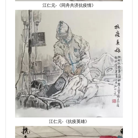
江仁元-《同舟共济抗疫情》
江仁元-《抗疫英雄》