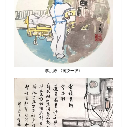
李洪涛-《抗疫一线》