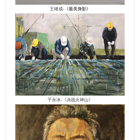
王绪成
-《最美身影》
于永冰-《决战火神山》