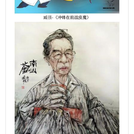
臧强-
《冲锋在前战疫魔》