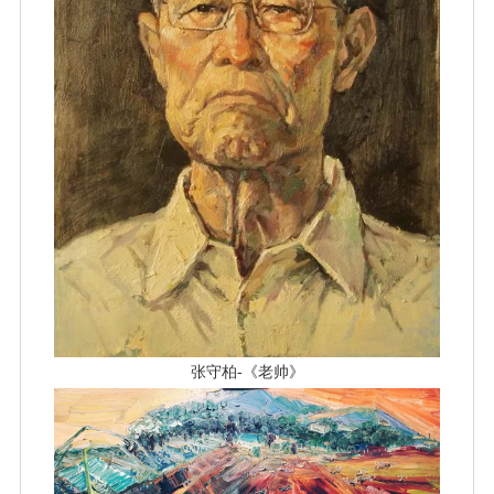
张守柏-《老帅》