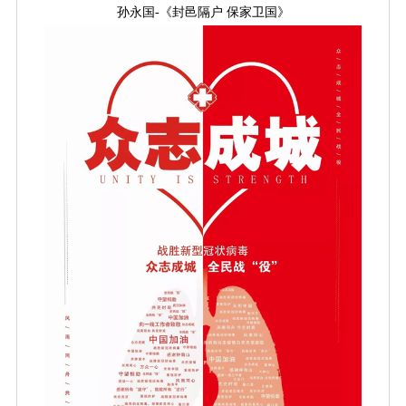
孙永国-《封邑隔户 保家卫国》