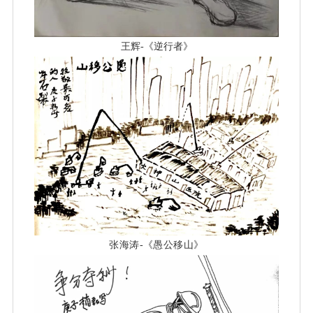
王辉-《逆行者》
张海涛-《愚公移山》