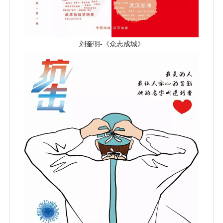
刘奎明-《众志成城》