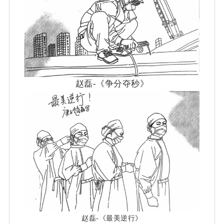
赵磊-《争分夺秒》
赵磊-《最美逆行》