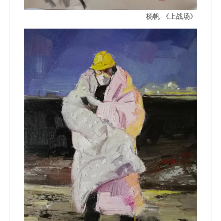
杨帆-《上战场》