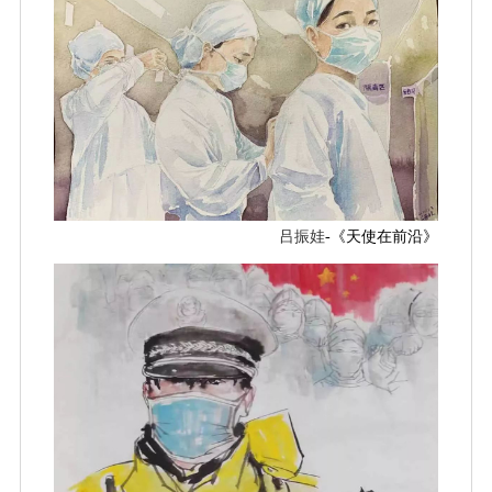
吕振娃
-《天使在前沿》