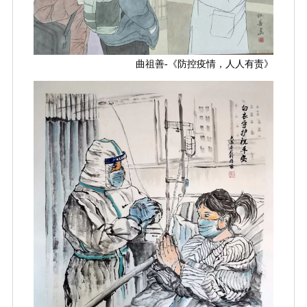
曲祖善-《防控疫情，人人有责
》