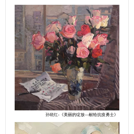
孙晓红
-《美丽的绽放—献给抗疫勇士》