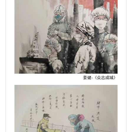
姜健-《众志成城》