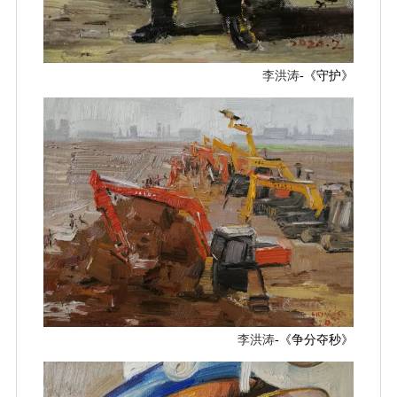
李洪涛
-《守护》
李洪涛
-《争分夺秒》