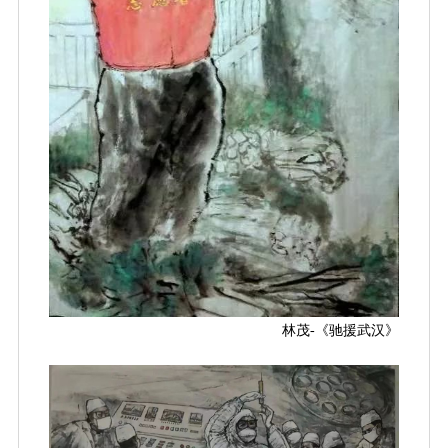
林茂-《驰援武汉》