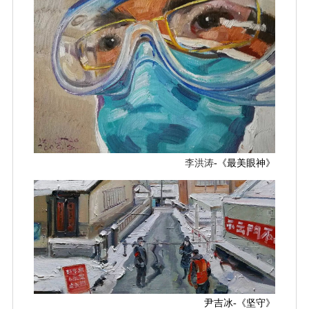
李洪涛
-《最美眼神》
尹吉冰-《坚守》