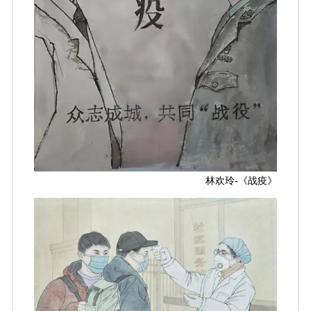
林欢玲-《战疫》