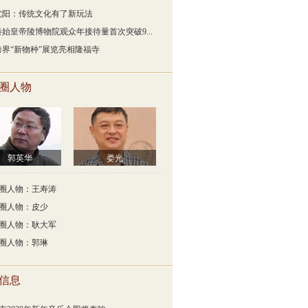
沈阳：传统文化有了新玩法
秦始皇帝陵博物院观众年接待量首次突破9...
跨界“新物种”展览亮相隆福寺
圈人物
郭英华
娄光
圈人物：王寿涛
圈人物：皮少
圈人物：耿大军
圈人物：郭琳
信息