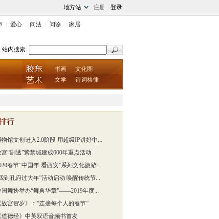
地方站
注册
登录
声
|
爱心
|
问法
|
问诊
|
家居
站内搜索
书画
文化圈
文学
诗词格律
排行
博物馆文创进入2.0阶段 用超级IP讲好中...
故宫“剧透”紫禁城建成600年重点活动
020春节“中国年·看西安”系列文化旅游...
“我到孔府过大年”活动启动 唤醒传统节...
中国舞协举办“舞典华章”——2019年度...
《故宫贺岁》：“连接每个人的春节”
《道德经》中英双语音频书首发