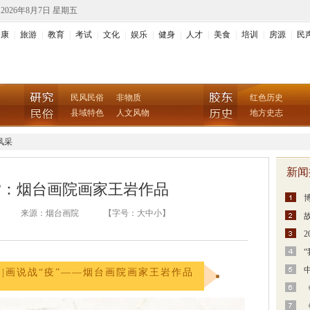
2026年8月7日 星期五
健康
|
旅游
|
教育
|
考试
|
文化
|
娱乐
|
健身
|
人才
|
美食
|
培训
|
房源
|
民
民风民俗
非物质
红色历史
县域特色
人文风物
地方史志
风采
新闻
”：烟台画院画家王岩作品
15:13:00 来源：烟台画院 【字号：
大
中
小
】
2
||画说战“疫”——烟台画院画家王岩作品