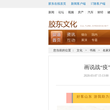
胶东在线首页
新闻客户端
17路客户端
新闻
|
论坛
|
视频
|
房产
|
汽车
|
财经
|
烟台
国内
展演
专题
您当前的位置 ：
文化
>
书画
>
名家
画说战“疫
2020-03-07 
好客山东 游我助力