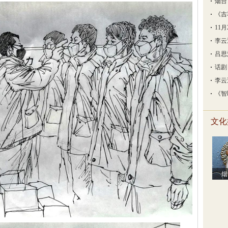
烟台
《吉
11
李云
吕思
话剧
李云
《智
文化
烟