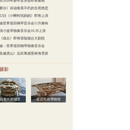
市2020年新年音乐会即将奏响
赛尔》诉说唯美不朽的生死绝恋
月22日《小蝌蚪找妈妈》即将上演
迪世界巡回钢琴音乐会11月奏响
清小提琴独奏音乐会10.29上演
《戏台》即将登陆烟台大剧院
迪：世界巡回钢琴独奏音乐会
取威虎山》近距离感受林海雪原
摄影
台老街所城里
走进民俗博物馆