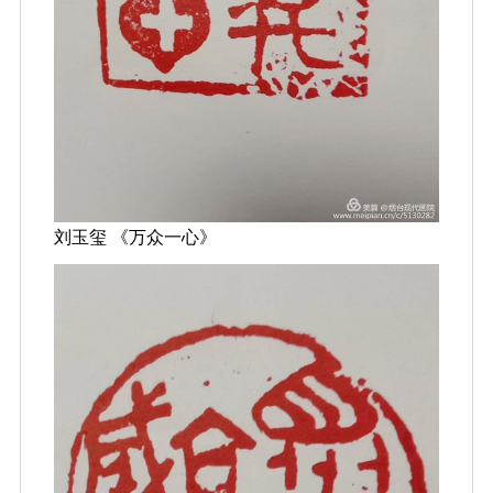
刘玉玺 《万众一心》