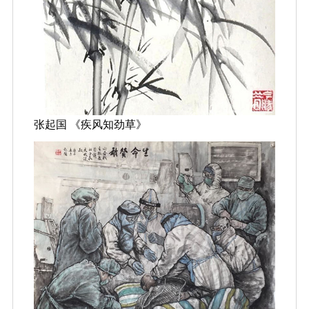
张起国 《疾风知劲草》