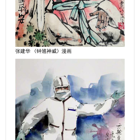
张建华 《钟馗神威》漫画