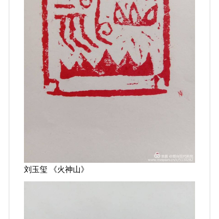
刘玉玺 《火神山》