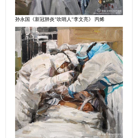
孙永国《新冠肺炎"吹哨人"李文亮》 丙烯