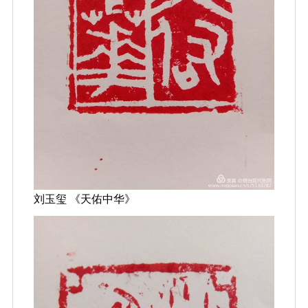
刘玉玺 《天佑中华》