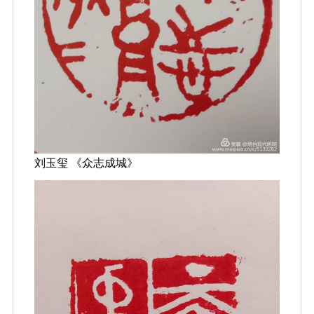
刘玉玺 《众志成城》