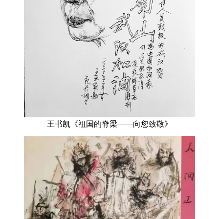
王书凯《祖国的脊梁——向您致敬》