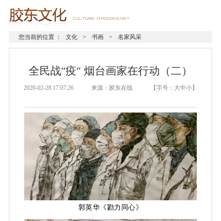
您当前的位置 ：
文化
>
书画
>
名家风采
全民战″疫″ 烟台画家在行动（二）
2020-02-28 17:07:26 来源：胶东在线 【字号：
大
中
小
】
郭英华《勠力同心》