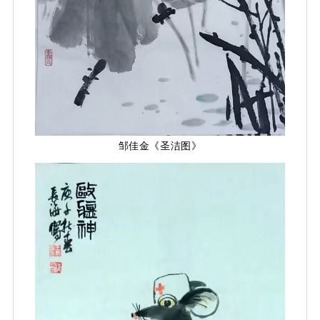
邹佳金《圣洁图》