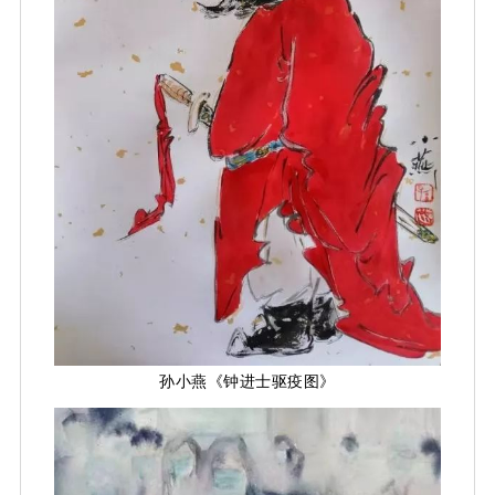
孙小燕《钟进士驱疫图》