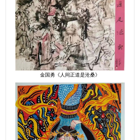
金国勇《人间正道是沧桑》