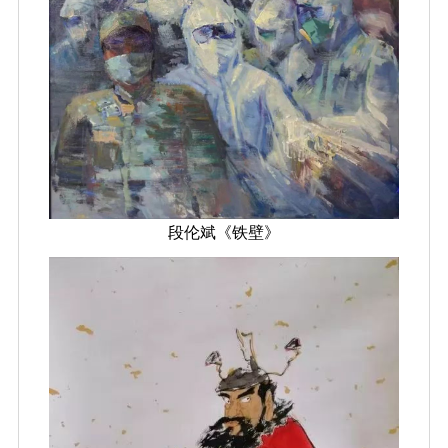
段伦斌《铁壁》