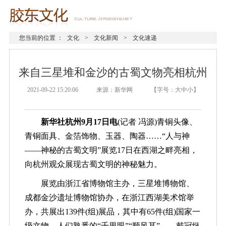
您当前的位置 ：
文化
>
文化新闻
>
文化速递
来自三星堆和金沙的古蜀文物亮相杭州
2021-09-22 15:20:06 来源：新华网 【字号：
大
中
小
】
新华社杭州9月17日电
(记者 冯源)青铜头像、
青铜面具、金箔饰物、玉器、陶器……“人与神
——神秘的古蜀文明”展览17日在西湖之畔亮相，
向杭州观众展现古蜀文明的神秘魅力。
展览由浙江省博物馆主办，三星堆博物馆、
成都金沙遗址博物馆协办，在浙江西湖美术馆举
办，共展出139件(组)展品，其中有65件(组)国家一
级文物。人们熟悉的“千里眼”“顺风耳”——戴冠纵